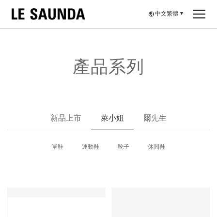
中文繁體
▼
產品系列
新品上市
萊小姐
爾先生
單鞋
運動鞋
靴子
休閒鞋