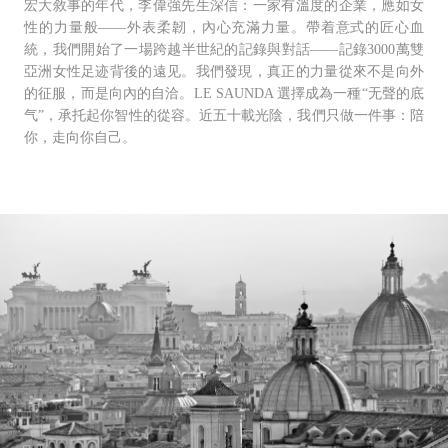
宏⼤敘事的年代，李偉強先⽣深信：⼀家有溫度的企業，應如⼥
性的⼒量般——外表柔韌，內⼼充滿⼒量。帶着意式的匠⼼⾎
統，我們開始了⼀場跨越半世紀的記錄與對話——記錄3000萬雙
亞洲⼥性⾜迹背後的遠⻅。我們發現，真正的⼒量從來不是向外
的征服，⽽是向內的⾃洽。LE SAUNDA 選擇成為⼀種“⽆聲的底
⽓”，承托起你智性的從容。近五⼗載光陰，我們只做⼀件事：陪
你，⾛向你⾃⼰。