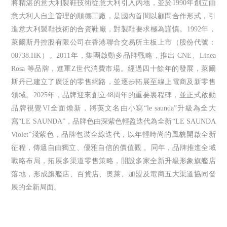
將精湛的意大利製鞋技術從意大利引入內地，並於1990年創立由
意大利人自主管理的順德工廠，是國內首間以顧問合作形式，引
進意大利製鞋技術的合資鞋廠，對製鞋要求極為謹慎。1992年，
萊爾斯丹控股有限公司在香港聯合交易所主板上市（股份代號：
00738.HK）。2011年，集團啟動多品牌戰略，推出 CNE、Linea
Rosa 等品牌，進軍Z世代消費市場。經過四十餘年的發展，萊爾
斯丹已建立了廣泛的零售網路，並逐步拓展至線上電商及新零售
領域。2025年，品牌迎來創立48周年的重要裏程碑，並正式啟動
品牌視覺VI全面煥新，將英文名由小寫“le saunda”升級為全大
寫“LE SAUNDA”，品牌色由深紫色輕盈迭代為全新“LE SAUNDA
Violet”淺紫色，品牌包裝全線迭代，以年輕時尚的風貌開啟全新
征程，傳遞自由獨立、優雅自信的價值觀 。同年，品牌推進全域
戰略布局，拓展多渠道零售策略，開設多家全新升級形象旗艦店
落地，形成旗艦店、百貨店、奥萊、加盟及電商五大渠道協同發
展的全新局面。