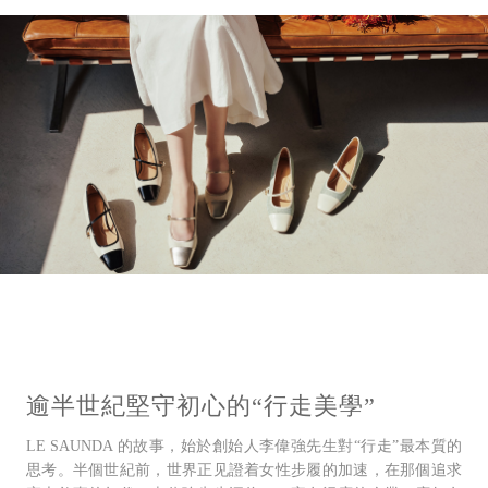
逾半世紀堅守初⼼的“⾏⾛美學”
LE SAUNDA 的故事，始於創始⼈李偉強先⽣對“⾏⾛”最本質的
思考。半個世紀前，世界正⻅證着⼥性步履的加速，在那個追求