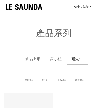
中文繁體
▼
產品系列
新品上市
萊小姐
爾先生
休閒鞋
靴子
正裝鞋
運動鞋