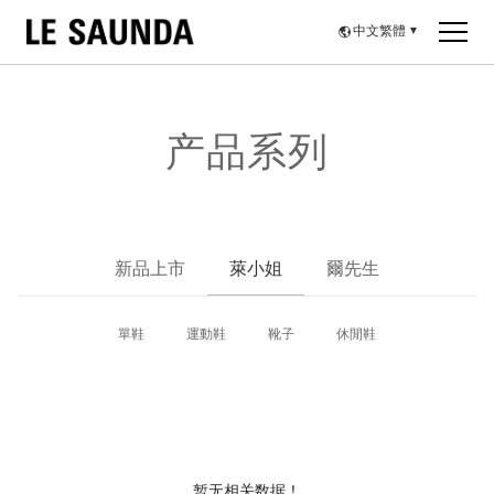
中文繁體
▼
产品系列
新品上市
萊小姐
爾先生
單鞋
運動鞋
靴子
休閒鞋
暂无相关数据！