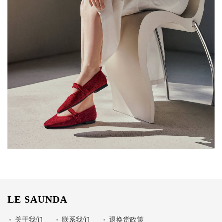
LE SAUNDA
•
关于我们
•
联系我们
•
退换货政策