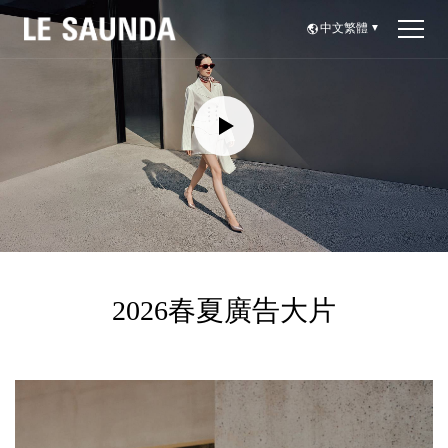
中文繁體
▼
2026春夏廣告大片