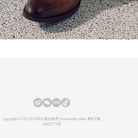
Copyright © LE SAUNDA 莱尔斯丹 Powered by
eidea
粤ICP备
19052771号