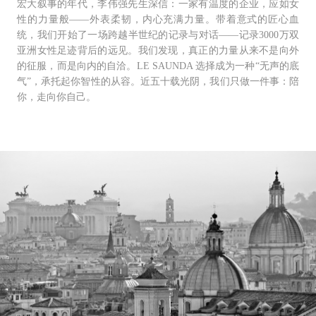
宏⼤叙事的年代，李伟强先⽣深信：⼀家有温度的企业，应如⼥
性的⼒量般——外表柔韧，内⼼充满⼒量。带着意式的匠⼼⾎
统，我们开始了⼀场跨越半世纪的记录与对话——记录3000万双
亚洲⼥性⾜迹背后的远⻅。我们发现，真正的⼒量从来不是向外
的征服，⽽是向内的⾃洽。LE SAUNDA 选择成为⼀种“⽆声的底
⽓”，承托起你智性的从容。近五⼗载光阴，我们只做⼀件事：陪
你，⾛向你⾃⼰。