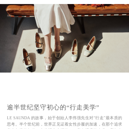
逾半世纪坚守初⼼的“⾏⾛美学”
LE SAUNDA 的故事，始于创始⼈李伟强先⽣对“⾏⾛”最本质的
思考。半个世纪前，世界正⻅证着⼥性步履的加速，在那个追求