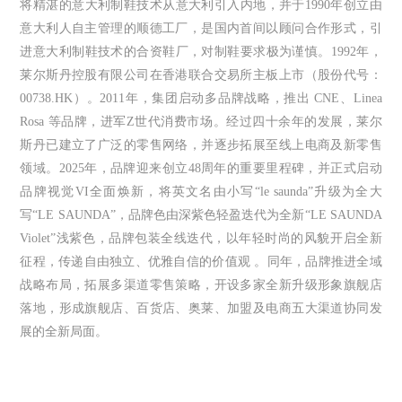
将精湛的意大利制鞋技术从意大利引入内地，并于1990年创立由
意大利人自主管理的顺德工厂，是国内首间以顾问合作形式，引
进意大利制鞋技术的合资鞋厂，对制鞋要求极为谨慎。1992年，
莱尔斯丹控股有限公司在香港联合交易所主板上市（股份代号：
00738.HK）。2011年，集团启动多品牌战略，推出 CNE、Linea
Rosa 等品牌，进军Z世代消费市场。经过四十余年的发展，莱尔
斯丹已建立了广泛的零售网络，并逐步拓展至线上电商及新零售
领域。2025年，品牌迎来创立48周年的重要里程碑，并正式启动
品牌视觉VI全面焕新，将英文名由小写“le saunda”升级为全大
写“LE SAUNDA”，品牌色由深紫色轻盈迭代为全新“LE SAUNDA
Violet”浅紫色，品牌包装全线迭代，以年轻时尚的风貌开启全新
征程，传递自由独立、优雅自信的价值观 。同年，品牌推进全域
战略布局，拓展多渠道零售策略，开设多家全新升级形象旗舰店
落地，形成旗舰店、百货店、奥莱、加盟及电商五大渠道协同发
展的全新局面。