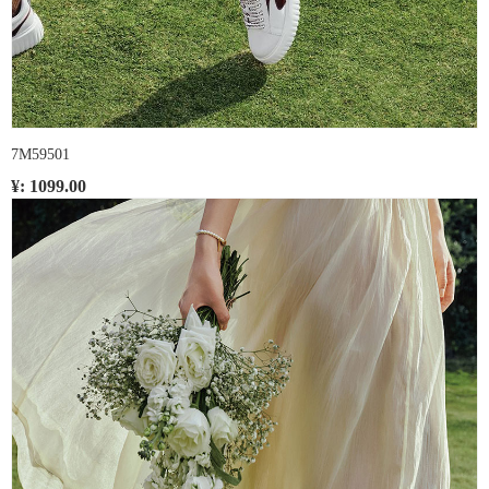
7M59501
¥: 1099.00