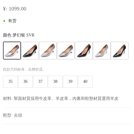
¥: 1099.00
●
有货
颜色:
梦幻银 SVR
此款尺码标准，合脚舒适。
35
36
37
38
39
40
材料: 幫面材質採用牛皮革、羊皮革，內裏和鞋墊材質選用羊皮
鞋型: 尖頭