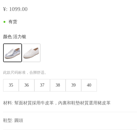
¥: 1099.00
●
有货
颜色:
活力银
此款尺码标准，合脚舒适。
35
36
37
38
39
40
材料: 幫面材質採用牛皮革，內裏和鞋墊材質選用豬皮革
鞋型: 圓頭