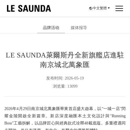
中文繁體
▼
品牌活动
媒体报导
LE SAUNDA萊爾斯丹全新旗艦店進駐
南京城北萬象匯
发布时间: 2026-05-19
浏览量: 13099
2026年4月29日南京城北萬象匯華東首店盛大啟幕，以“一城一店”閃
耀金陵開啟全新篇章。新店深度融匯本土文化設計與“Running
Boss”工藝拆解，以品牌匠心與經典款式诠釋48載底蕴。多重禮遇同