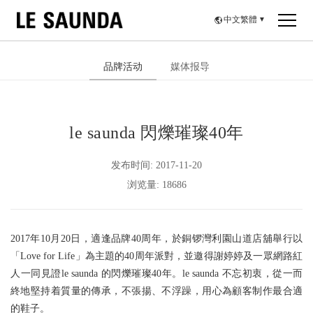
中文繁體
▼
品牌活动
媒体报导
le saunda 閃爍璀璨40年
发布时间: 2017-11-20
浏览量: 18686
2017年10月20日，適逢品牌40周年，於銅锣灣利園山道店舖舉行以
「Love for Life」為主題的40周年派對，並邀得謝婷婷及一眾網路紅
人一同見證le saunda 的閃爍璀璨40年。le saunda 不忘初衷，從一而
終地堅持着質量的傳承，不張揚、不浮躁，用心為顧客制作最合適
的鞋子。