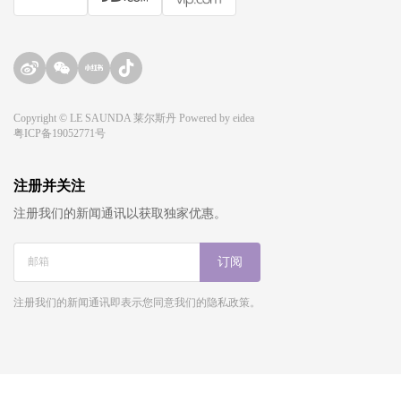
Copyright © LE SAUNDA 莱尔斯丹 Powered by
eidea
粤ICP备19052771号
注册并关注
注册我们的新闻通讯以获取独家优惠。
订阅
注册我们的新闻通讯即表示您同意我们的隐私政策。