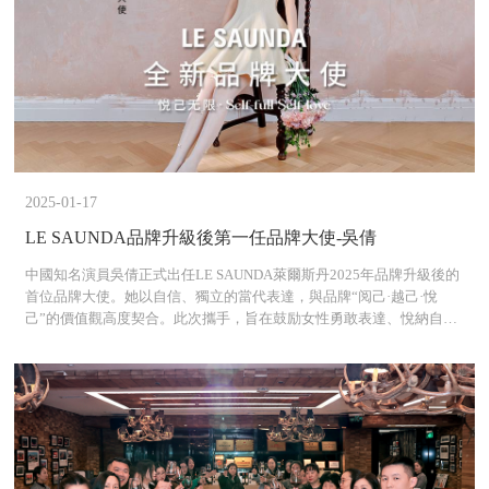
2025-01-17
LE SAUNDA品牌升級後第一任品牌大使-吳倩
中國知名演員吳倩正式出任LE SAUNDA萊爾斯丹2025年品牌升級後的
首位品牌大使。她以自信、獨立的當代表達，與品牌“阅己·越己·悅
己”的價值觀高度契合。此次攜手，旨在鼓励女性勇敢表達、悅納自
我，共同演繹當代女性的多元風貌與內在力量。吳倩憑藉細腻的演技
與優雅氣質，深受觀眾喜愛，她的加入不僅為品牌注入全新生命力，
也將以更具感染力的方式诠釋LE SAUNDA全新的風格態度與女性價值
觀。