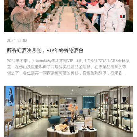
2024-12-02
醇香紅酒映月光，VIP年終答謝酒會
2024年冬季，le saunda為年終答謝VIP，聯手LE SAUNDA.LABS全球萊
選，在佛山及重慶舉辦了两場醇美紅酒品鉴活動。在專業品酒師的帶
領之下，各位嘉宾一同探索葡萄酒的奥秘，從輕盈到醇厚，從果香四
溢到餘韻悠長，每一口都是對味蕾的極盡誘惑。借由品酒會加深品牌
與VIP客戶之間的情感聯繫，展現品牌對質量生活的追求，讓每一位到
場的嘉宾在細品美酒之际，亦感受到了品牌的獨特魅力與溫馨關怀。